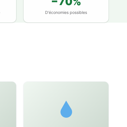
−70%
e
D'économies possibles